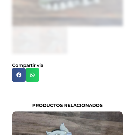
$
Do
Bl
$
Es
pr
no
Compartir via
di
po
qu
exi
PRODUCTOS RELACIONADOS