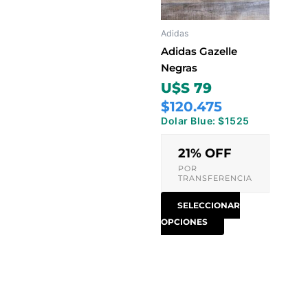
Las
opciones
Adidas
se
pueden
Adidas Gazelle
elegir
Negras
en
U$S 79
la
$120.475
página
Dolar Blue: $1525
de
producto
21% OFF
POR
TRANSFERENCIA
SELECCIONAR
OPCIONES