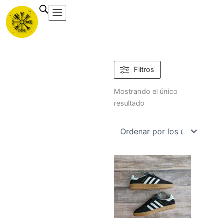
Ir
al
contenido
Filtros
Mostrando el único
resultado
Este
producto
tiene
múltiples
variantes.