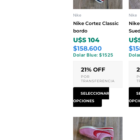
Las
opciones
Nike
Nike
se
pueden
Nike Cortez Classic
Nike
elegir
bordo
Sue
en
U$S 104
U$S
la
$158.600
$15
página
Dolar Blue: $1525
Dola
de
producto
21% OFF
POR
P
TRANSFERENCIA
T
SELECCIONAR
S
OPCIONES
OPCI
Este
producto
tiene