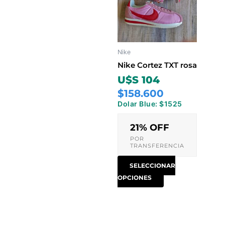
múltiples
variantes.
Las
opciones
Nike
se
pueden
Nike Cortez TXT rosa
elegir
U$S 104
en
$158.600
la
Dolar Blue: $1525
página
de
21% OFF
producto
POR
TRANSFERENCIA
SELECCIONAR
OPCIONES