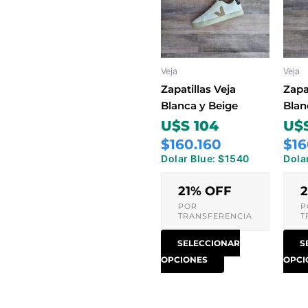
múltiples
variantes.
Las
opciones
Veja
Veja
se
pueden
Zapatillas Veja
Zapa
elegir
Blanca y Beige
Blan
en
U$S 104
U$S
la
$160.160
$16
página
Dolar Blue: $1540
Dola
de
producto
21% OFF
POR
P
TRANSFERENCIA
T
SELECCIONAR
S
OPCIONES
OPCI