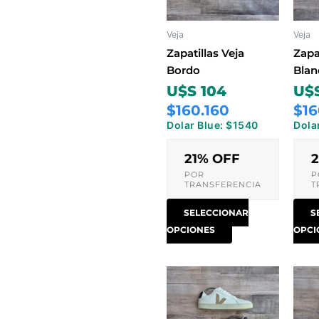
Las
opciones
Veja
Veja
se
pueden
Zapatillas Veja
Zapa
elegir
Bordo
Blan
en
U$S 104
U$S
la
$160.160
$16
página
Dolar Blue: $1540
Dola
de
producto
21% OFF
POR
P
TRANSFERENCIA
T
SELECCIONAR
S
OPCIONES
OPCI
Este
producto
tiene