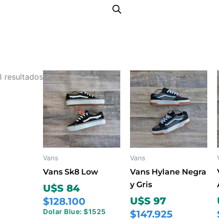
Ordenado
Este
Este
8 resultados
por
producto
producto
los
tiene
tiene
últimos
múltiples
múltiples
variantes.
variantes.
Las
Las
opciones
opciones
Vans
Vans
se
se
Vans Sk8 Low
Vans Hylane Negra
pueden
pueden
y Gris
U$S 84
elegir
elegir
U$S 97
$128.100
en
en
Dolar Blue: $1525
$147.925
la
la