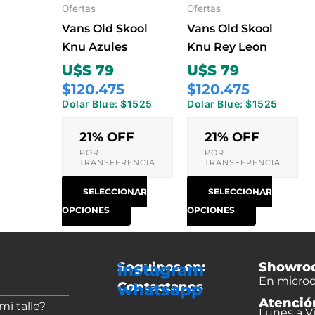
opciones
opciones
Ofertas
Ofertas
se
se
Vans Old Skool
Vans Old Skool
pueden
pueden
Knu Azules
Knu Rey Leon
elegir
elegir
U$S 79
U$S 79
en
en
$120.475
$120.475
la
la
Dolar Blue: $1525
Dolar Blue: $1525
página
página
de
de
21% OFF
21% OFF
producto
producto
POR
POR
TRANSFERENCIA
TRANSFERENCIA
SELECCIONAR
SELECCIONAR
OPCIONES
OPCIONES
Seguinos en:
Showro
instagram
En microc
Contactanos
whatsapp
Atenció
i talle?
Lunes a Vi