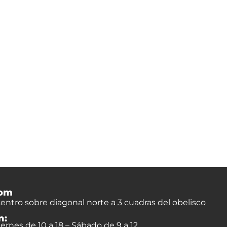
om
entro sobre diagonal norte a 3 cuadras del obelisco
n:
ernes de 10 a 18 – Sábado de 9 a 12