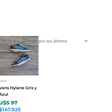
Este
producto
tiene
múltiples
variantes.
Las
opciones
Vans
se
Vans Hylane Gris y
pueden
Azul
elegir
U$S 97
en
$147.925
la