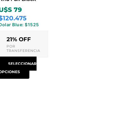
elegir
U$S 79
en
$120.475
la
Dolar Blue: $1525
página
de
21% OFF
producto
POR
TRANSFERENCIA
SELECCIONAR
OPCIONES