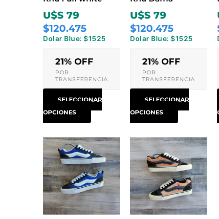
elegir
elegir
U$S 79
U$S 79
en
en
$120.475
$120.475
la
la
Dolar Blue: $1525
Dolar Blue: $1525
página
página
de
de
21% OFF
21% OFF
producto
producto
POR
POR
TRANSFERENCIA
TRANSFERENCIA
SELECCIONAR
SELECCIONAR
OPCIONES
OPCIONES
Este
Este
producto
producto
tiene
tiene
múltiples
múltiples
variantes.
variantes.
Las
Las