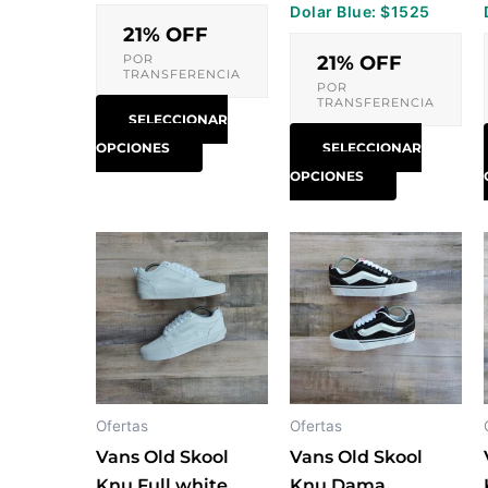
Dolar Blue: $1525
página
página
21% OFF
de
de
POR
21% OFF
TRANSFERENCIA
producto
producto
POR
TRANSFERENCIA
SELECCIONAR
OPCIONES
SELECCIONAR
OPCIONES
Este
Este
producto
producto
tiene
tiene
múltiples
múltiples
variantes.
variantes.
Las
Las
opciones
opciones
Ofertas
Ofertas
se
se
Vans Old Skool
Vans Old Skool
pueden
pueden
Knu Full white
Knu Dama