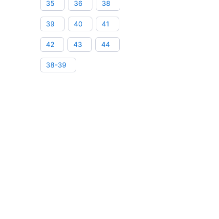
35
36
38
39
40
41
42
43
44
38-39