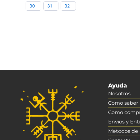
30
31
32
Ayuda
Nosotros
Como saber m
Como compr
Envios y Ent
Metodos de