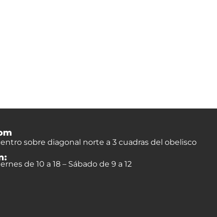
om
entro sobre diagonal norte a 3 cuadras del obelisco
n:
ernes de 10 a 18 – Sábado de 9 a 12