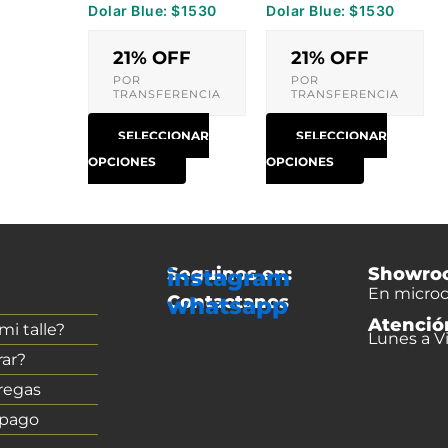
Dolar Blue: $1530
Dolar Blue: $1530
página
página
de
de
21% OFF
21% OFF
producto
producto
POR
POR
TRANSFERENCIA
TRANSFERENCIA
SELECCIONAR
SELECCIONAR
OPCIONES
OPCIONES
Seguinos en:
Showro
instagram
En microc
Contactanos
whatsapp
Atenció
i talle?
Lunes a Vi
ar?
regas
 pago