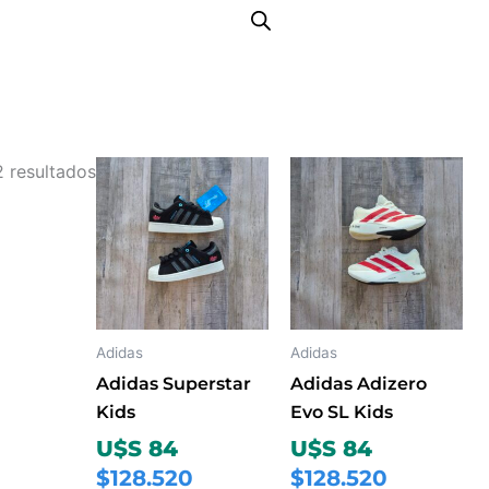
Ordenado
Este
Este
2 resultados
por
producto
producto
los
tiene
tiene
últimos
múltiples
múltiples
variantes.
variantes.
Las
Las
opciones
opciones
Adidas
Adidas
se
se
Adidas Superstar
Adidas Adizero
pueden
pueden
Kids
Evo SL Kids
elegir
elegir
U$S 84
U$S 84
en
en
$128.520
$128.520
la
la