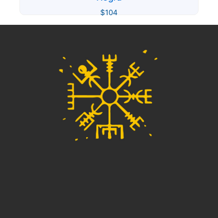
$
104