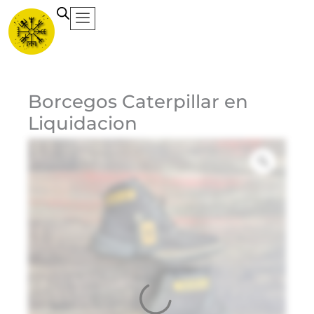
Ir
al
contenido
Ca
Borcegos Caterpillar en
Liquidacion
Et
3
$
Do
Bl
$