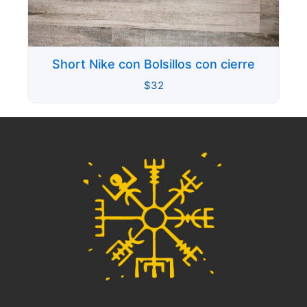
Short Nike con Bolsillos con cierre
$
32