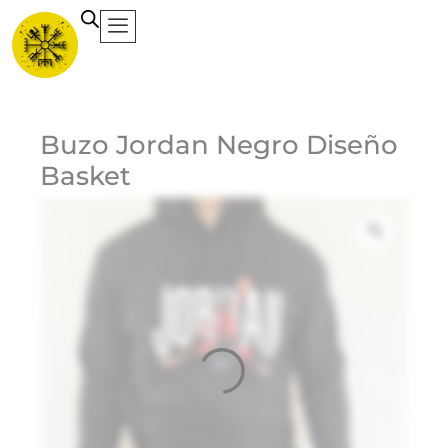
Ir
al
contenido
Ca
Buzo Jordan Negro Diseño
Basket
Et
Ma
Jo