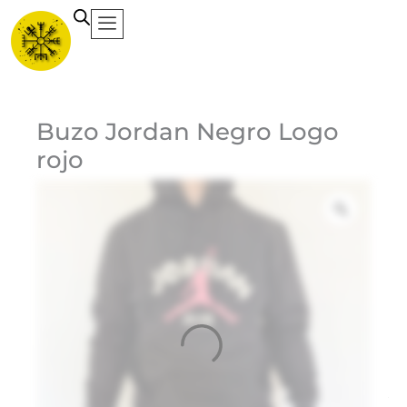
Ir
al
contenido
Ca
Buzo Jordan Negro Logo
rojo
Et
Ma
Jo