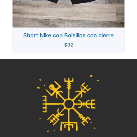
Short Nike con Bolsillos con cierre
$
32