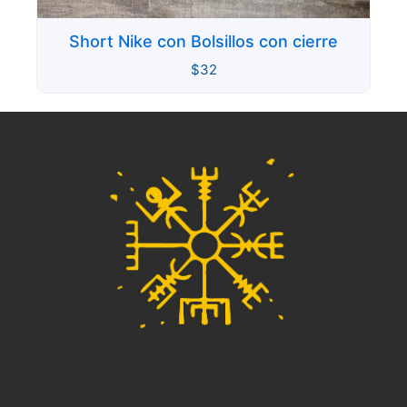
Short Nike con Bolsillos con cierre
$
32