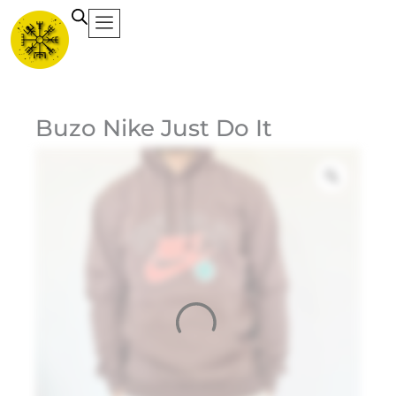
Ir
al
contenido
Ca
Buzo Nike Just Do It
Et
Ma
Ni