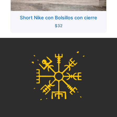
Short Nike con Bolsillos con cierre
$
32