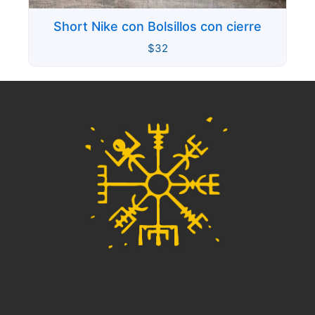
Short Nike con Bolsillos con cierre
$
32