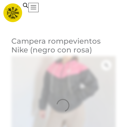
Ir
al
contenido
Ca
Campera rompevientos
Nike (negro con rosa)
Et
3
$
Do
Bl