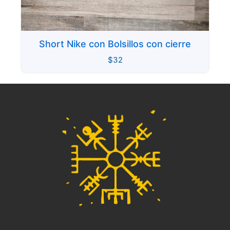
Short Nike con Bolsillos con cierre
$
32