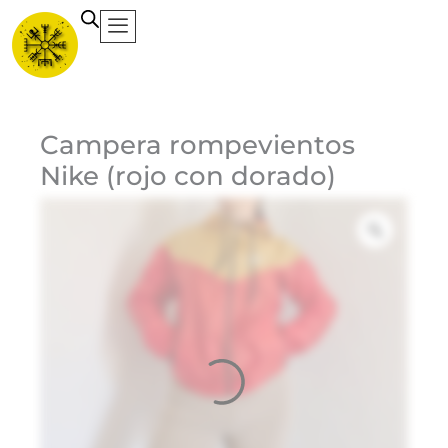
Ir
al
contenido
Ca
Campera rompevientos
Nike (rojo con dorado)
Et
Ma
Ni
3
$