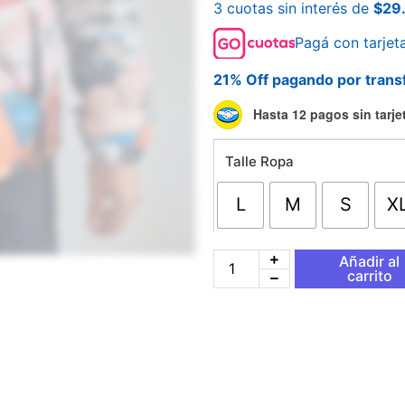
3 cuotas sin interés de
$
29
Pagá con tarjet
21% Off pagando por trans
Campera
Hasta 12 pagos sin tarje
The
North
Talle Ropa
Face
Diseño
cantidad
L
M
S
X
Añadir al
carrito