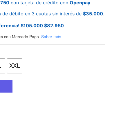
.750
con tarjeta de crédito con
Openpay
a de débito en 3 cuotas sin interés de
$
35.000
.
ferencia!
$
105.000
$
82.950
ta
con Mercado Pago.
Saber más
L
XXL