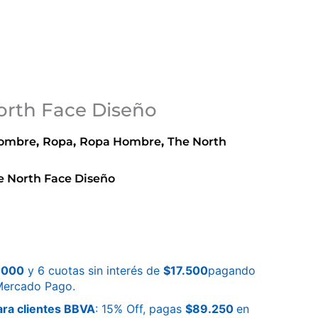
rth Face Diseño
ombre
,
Ropa
,
Ropa Hombre
,
The North
 North Face Diseño
.000
y 6 cuotas sin interés de
$
17.500
pagando
 Mercado Pago.
ra clientes BBVA
: 15% Off, pagas
$
89.250
en