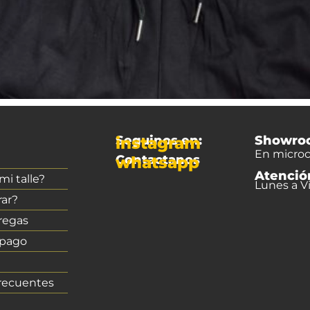
Seguinos en:
Showro
instagram
En microc
Contactanos
whatsapp
Atenció
i talle?
Lunes a Vi
ar?
regas
 pago
recuentes