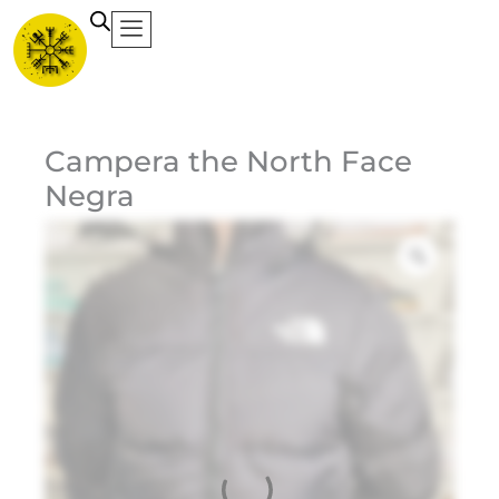
Ir
al
contenido
Ca
Campera the North Face
Negra
Et