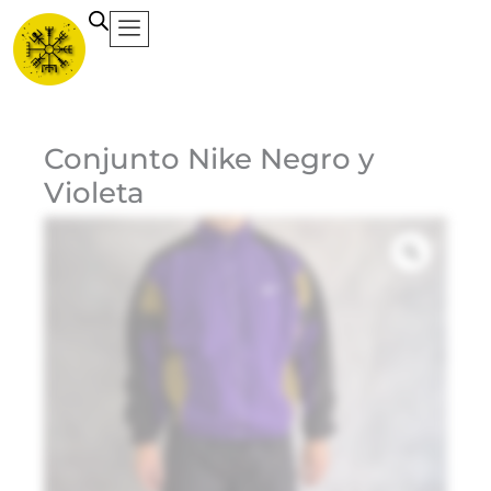
Ir
al
contenido
Ca
Conjunto Nike Negro y
Violeta
Et
Ma
Ni