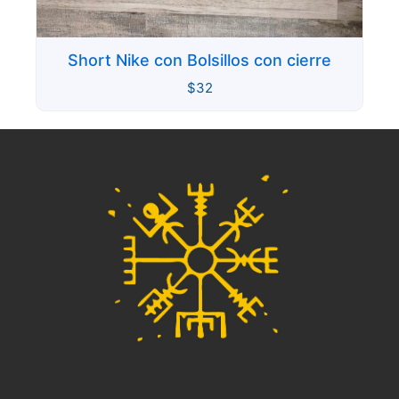
Short Nike con Bolsillos con cierre
$
32