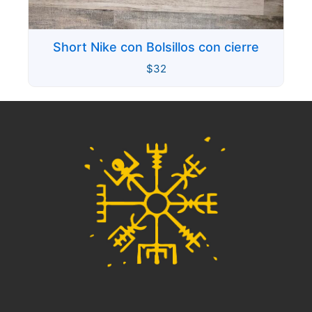
Short Nike con Bolsillos con cierre
$
32