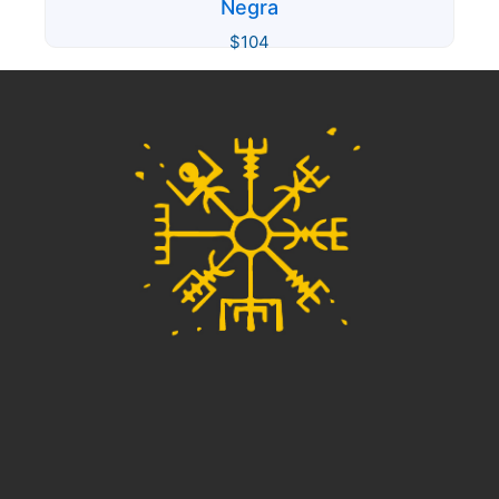
Negra
$
104