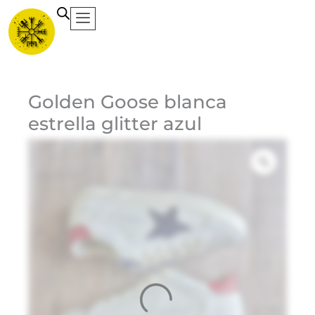
Ir
al
contenido
Ca
Golden Goose blanca
estrella glitter azul
Et
1