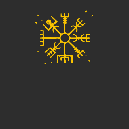
Pelota Trionda Pro Copa Mundial La
Fifa 26 + camiseta de argentina de
regalo
$
93