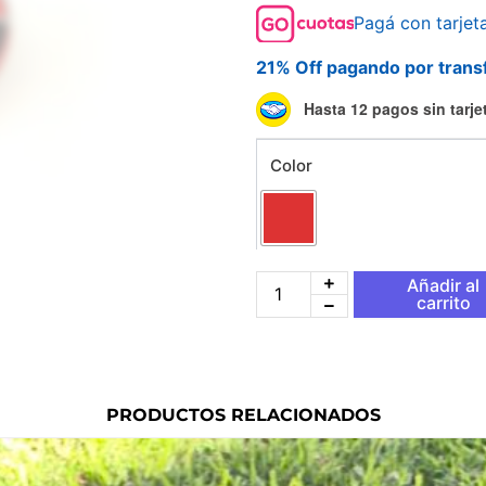
Pagá con tarjet
21% Off pagando por trans
Llavero
Hasta 12 pagos sin tarje
Pelota
de
Color
Basquet
Jordan
cantidad
Añadir al
carrito
PRODUCTOS RELACIONADOS