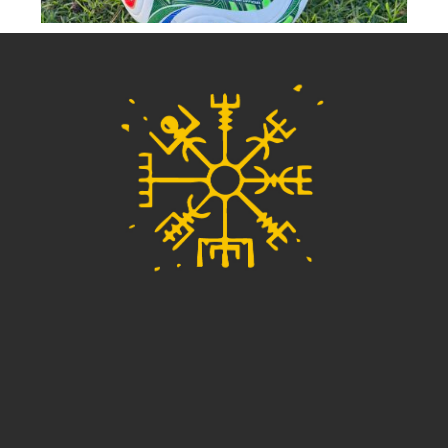
Pelota Trionda Pro Copa Mundial La
Fifa 26 + camiseta de argentina de
regalo