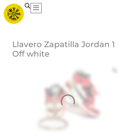
Ir
al
contenido
Ca
Llavero Zapatilla Jordan 1
Off white
Et
6
$
Do
Bl
$