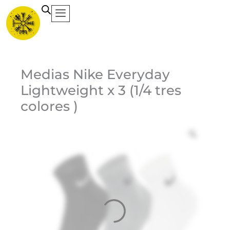
Ir
al
contenido
Ca
Medias Nike Everyday
Lightweight x 3 (1/4 tres
Et
colores )
Ma
Ni
1
$