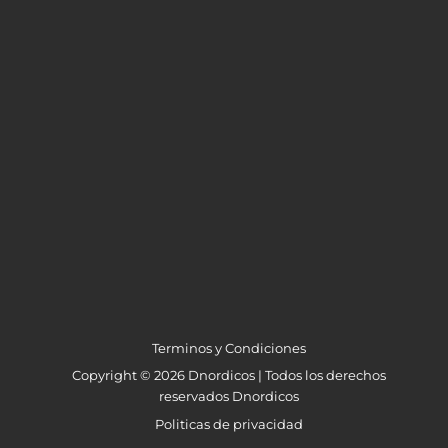
Pelota Trionda Pro Copa Mundial La
Fifa 26 + camiseta de argentina de
regalo
$
93
Terminos y Condiciones
Copyright © 2026 Dnordicos | Todos los derechos
reservados Dnordicos
Politicas de privacidad