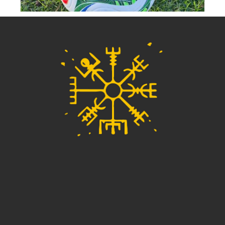
Pelota Trionda Pro Copa Mundial La
Fifa 26 + camiseta de argentina de
regalo