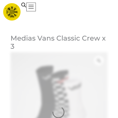
Ir
al
contenido
Ca
Medias Vans Classic Crew x
3
Et
9
$
Do
Bl
$