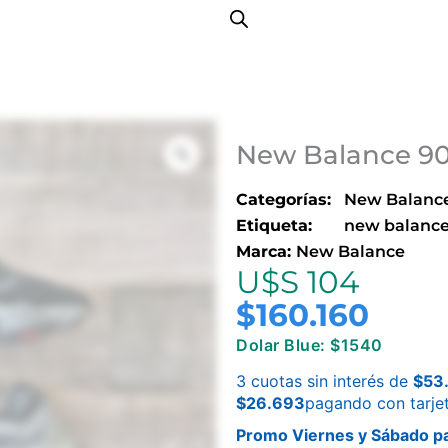
New Balance 90
Categorías:
New Balanc
Etiqueta:
new balanc
Marca:
New Balance
U$S 104
$
160.160
Dolar Blue: $1540
3 cuotas sin interés de
$
53
$
26.693
pagando con tarje
Promo Viernes y Sábado pa