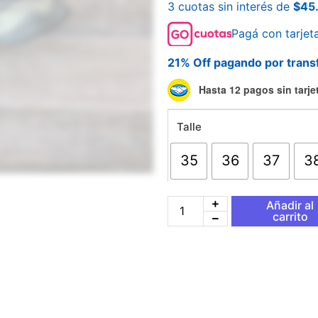
3 cuotas sin interés de
$
45
Pagá con tarjet
21% Off pagando por trans
New
Hasta 12 pagos sin tarje
Balance
9060
Talle
Negras
y
gris
35
36
37
3
cantidad
Añadir al
carrito