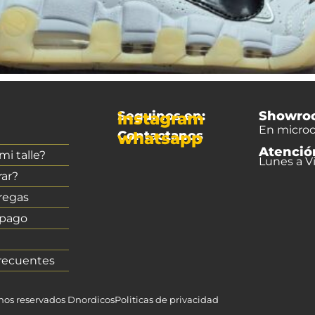
Seguinos en:
Showro
instagram
En microc
Contactanos
whatsapp
Atenció
i talle?
Lunes a Vi
ar?
regas
 pago
recuentes
chos reservados Dnordicos
Politicas de privacidad