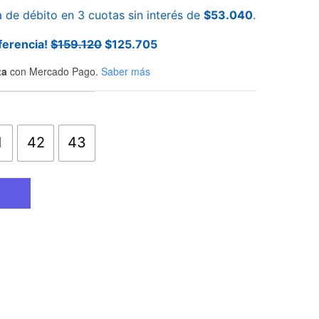
a de débito en 3 cuotas sin interés de
$
53.040
.
ferencia!
$
159.120
$
125.705
ta
con Mercado Pago.
Saber más
1
42
43