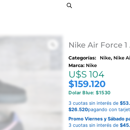
Nike Air Force 
Categorías:
Nike
,
Nike Ai
Marca:
Nike
U$S 104
$
159.120
Dolar Blue: $1530
3 cuotas sin interés de
$
53
$
26.520
pagando con tarje
Promo Viernes y Sábado pa
3 cuotas sin interés de
$
45