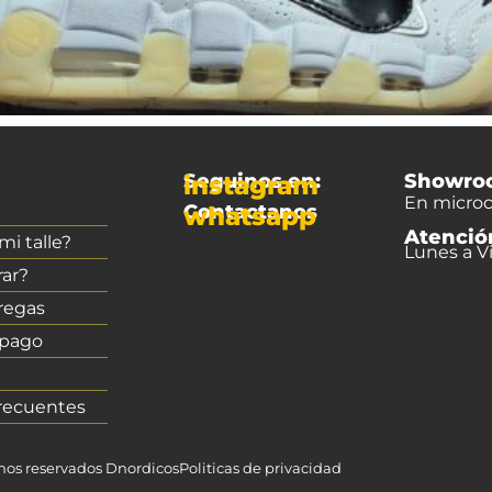
Seguinos en:
Showro
instagram
En microc
Contactanos
whatsapp
Atenció
i talle?
Lunes a Vi
ar?
regas
 pago
recuentes
chos reservados Dnordicos
Politicas de privacidad