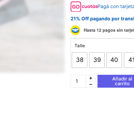
Pagá con tarjet
21% Off pagando por trans
Nike
Hasta 12 pagos sin tarje
Air
Force
Talle
1
ACG
cantidad
38
39
40
4
Añadir al
carrito