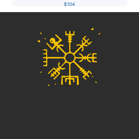
$
104