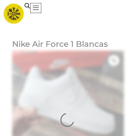
Ir
al
contenido
Ca
Nike Air Force 1 Blancas
Et
Ma
Ni
1
$