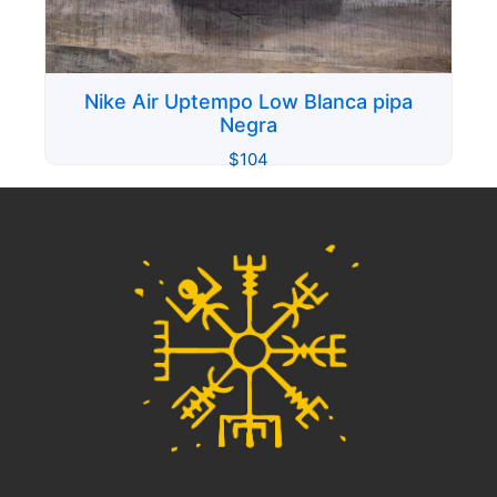
Nike Air Uptempo Low Blanca pipa
Negra
$
104