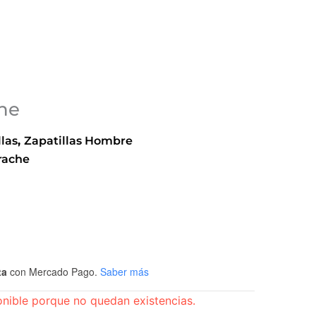
che
llas
,
Zapatillas Hombre
rache
ta
con Mercado Pago.
Saber más
onible porque no quedan existencias.