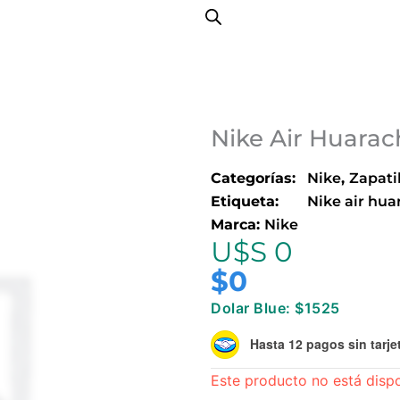
Nike Air Huara
Categorías:
Nike
,
Zapati
Etiqueta:
Nike air hua
Marca:
Nike
U$S 0
$
0
Dolar Blue: $1525
Hasta 12 pagos sin tarje
Este producto no está disp