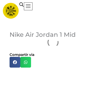
Ir
al
contenido
Ca
Nike Air Jordan 1 Mid
Et
Compartir via
Ma
Jo
Ni
$
Do
Bl