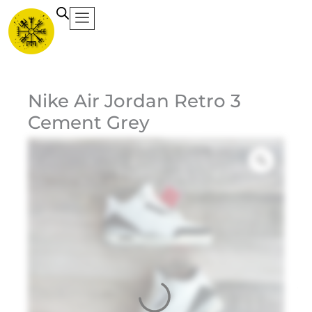
Ir
al
contenido
Ca
Nike Air Jordan Retro 3
Cement Grey
Et
Ma
Jo