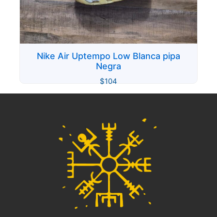
Nike Air Uptempo Low Blanca pipa
Negra
$
104