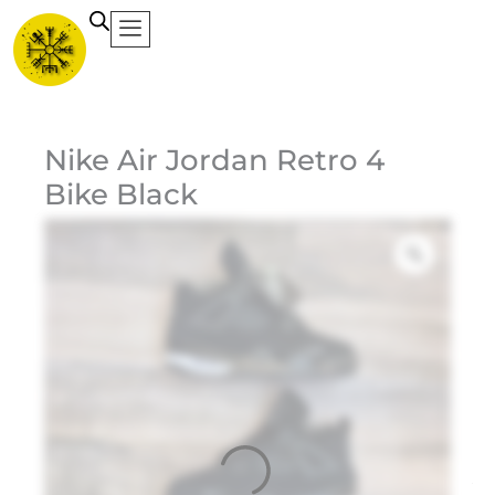
Ir
al
contenido
Ca
Nike Air Jordan Retro 4
Bike Black
Et
Ma
Jo