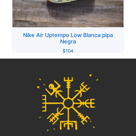
Nike Air Uptempo Low Blanca pipa
Negra
$
104