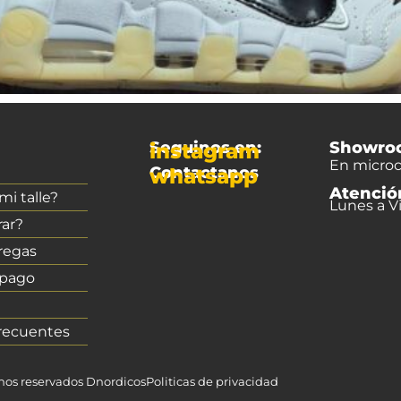
Seguinos en:
Showro
instagram
En microc
Contactanos
whatsapp
Atenció
i talle?
Lunes a Vi
ar?
regas
 pago
recuentes
chos reservados Dnordicos
Politicas de privacidad