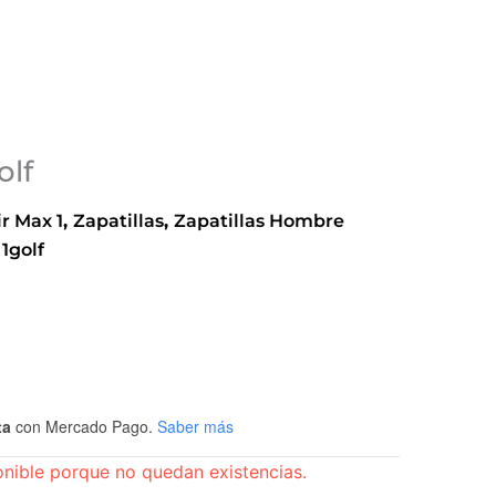
olf
ir Max 1
,
Zapatillas
,
Zapatillas Hombre
 1golf
ta
con Mercado Pago.
Saber más
onible porque no quedan existencias.