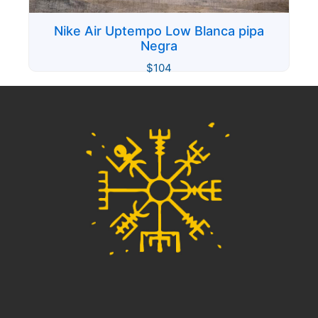
Nike Air Uptempo Low Blanca pipa
Negra
$
104