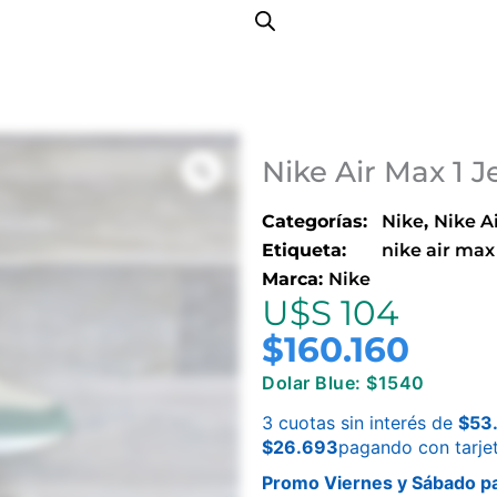
Nike Air Max 1 
Categorías:
Nike
,
Nike A
Etiqueta:
nike air max
Marca:
Nike
U$S 104
$
160.160
Dolar Blue: $1540
3 cuotas sin interés de
$
53
$
26.693
pagando con tarje
Promo Viernes y Sábado pa