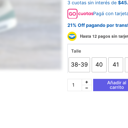
3 cuotas sin interés de
$
45
Pagá con tarjet
21% Off pagando por trans
Nike
Hasta 12 pagos sin tarje
Air
Max
Talle
1
Jewel
Pipa
38-39
40
41
verde
cantidad
Añadir al
carrito