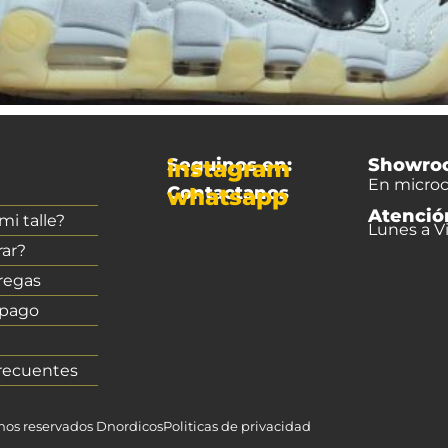
Seguinos en:
Showro
instagram
En microc
Contactanos
whatsapp
Atenció
i talle?
Lunes a Vi
ar?
regas
 pago
recuentes
chos reservados Dnordicos
Politicas de privacidad