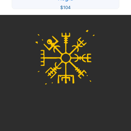
$
104