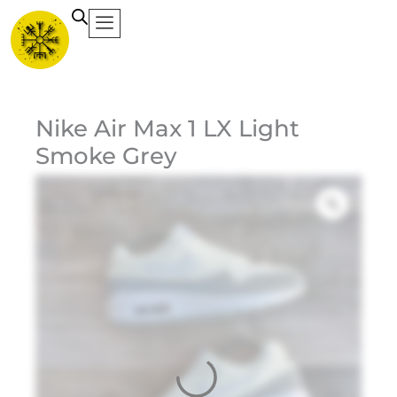
Ir
al
contenido
Ca
Nike Air Max 1 LX Light
Smoke Grey
Ma
Ni
$
Do
Bl