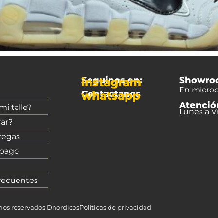
Seguinos en:
Showro
instagram
En microc
Contactanos
whatsapp
Atenció
i talle?
Lunes a Vi
ar?
regas
 pago
recuentes
chos reservados Dnordicos
Politicas de privacidad