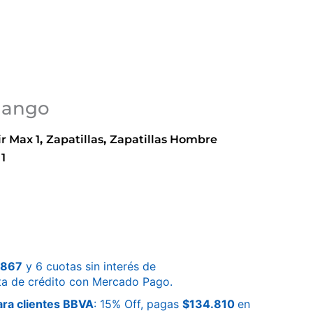
 Mango
ir Max 1
,
Zapatillas
,
Zapatillas Hombre
 1
.867
y 6 cuotas sin interés de
ta de crédito con Mercado Pago.
ra clientes BBVA
: 15% Off, pagas
$
134.810
en