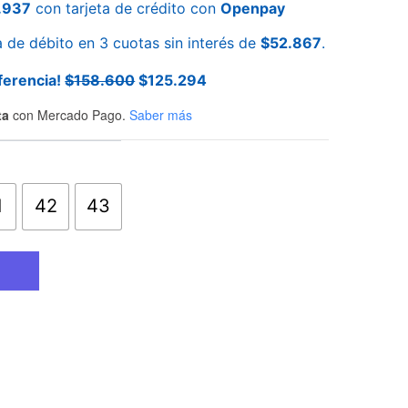
.937
con tarjeta de crédito con
Openpay
a de débito en 3 cuotas sin interés de
$
52.867
.
ferencia!
$
158.600
$
125.294
ta
con Mercado Pago.
Saber más
1
42
43