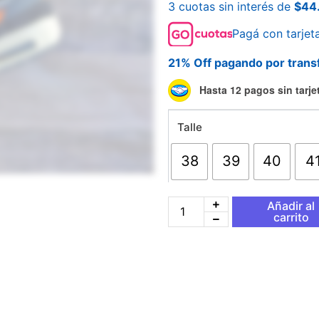
3 cuotas sin interés de
$
44
Pagá con tarjet
21% Off pagando por trans
Nike
Hasta 12 pagos sin tarje
Air
Max
Talle
1
Mango
cantidad
38
39
40
4
Añadir al
carrito