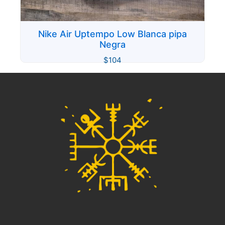
Nike Air Uptempo Low Blanca pipa
Negra
$
104