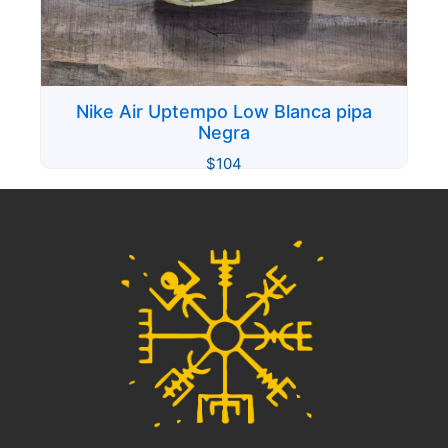
Nike Air Uptempo Low Blanca pipa
Negra
$
104