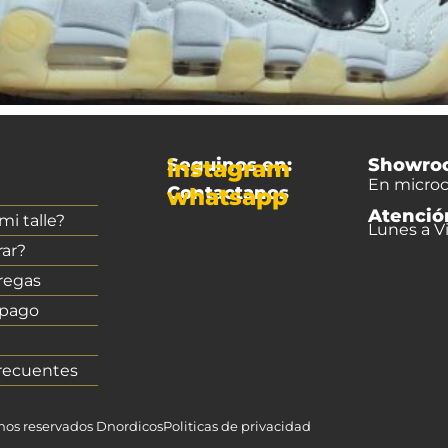
Seguinos en:
Showro
instagram
En microc
Contactanos
whatsapp
Atenció
i talle?
Lunes a Vi
ar?
regas
 pago
recuentes
chos reservados Dnordicos
Politicas de privacidad