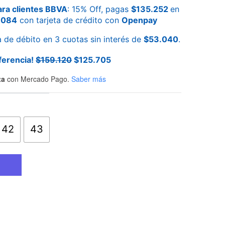
ra clientes BBVA
: 15% Off, pagas
$
135.252
en
.084
con tarjeta de crédito con
Openpay
a de débito en 3 cuotas sin interés de
$
53.040
.
ferencia!
$
159.120
$
125.705
ta
con Mercado Pago.
Saber más
42
43