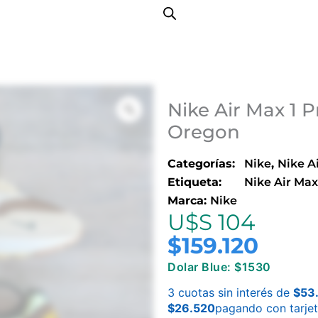
Nike Air Max 1 
Oregon
Categorías:
Nike
,
Nike A
Etiqueta:
Nike Air Ma
Marca:
Nike
U$S 104
$
159.120
Dolar Blue: $1530
3 cuotas sin interés de
$
53
$
26.520
pagando con tarje