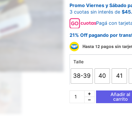
Promo Viernes y Sábado pa
3 cuotas sin interés de
$
45
Pagá con tarjet
21% Off pagando por trans
Nike
Hasta 12 pagos sin tarje
Air
Max
Talle
1
Premium
University
38-39
40
41
Of
Oregon
cantidad
Añadir al
carrito