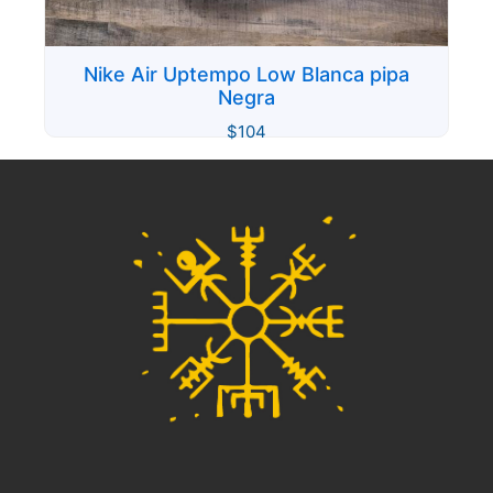
Nike Air Uptempo Low Blanca pipa
Negra
$
104