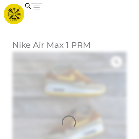
Ir
al
contenido
Ca
Nike Air Max 1 PRM
Et
Ma
Ni