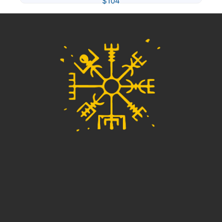
$
104