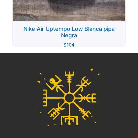
Nike Air Uptempo Low Blanca pipa
Negra
$
104