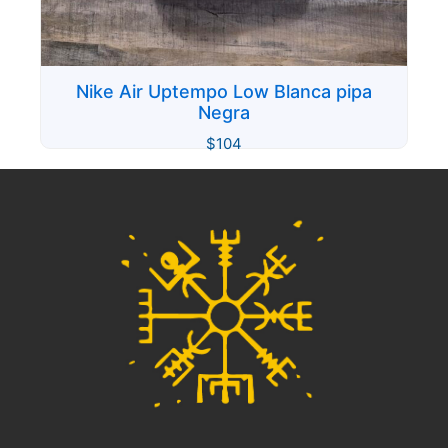
Nike Air Uptempo Low Blanca pipa
Negra
$
104