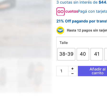
3 cuotas sin interés de
$
44
Pagá con tarjet
21% Off pagando por trans
Nike
Hasta 12 pagos sin tarje
Air
Max
Talle
95
Gris
y
38-39
40
41
Naranja
cantidad
Añadir al
carrito