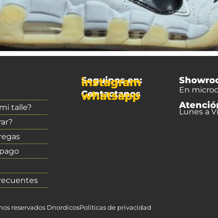
Seguinos en:
Showro
instagram
En microc
Contactanos
whatsapp
Atenció
i talle?
Lunes a Vi
ar?
regas
 pago
recuentes
chos reservados Dnordicos
Politicas de privacidad