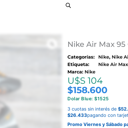
Nike Air Max 95 
Categorías:
Nike
,
Nike A
Etiqueta:
Nike Air Max
Marca:
Nike
U$S 104
$
158.600
Dolar Blue: $1525
3 cuotas sin interés de
$
52
$
26.433
pagando con tarje
Promo Viernes y Sábado pa