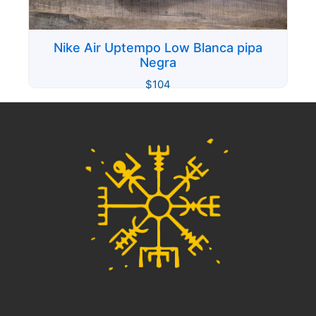
Nike Air Uptempo Low Blanca pipa
Negra
$
104