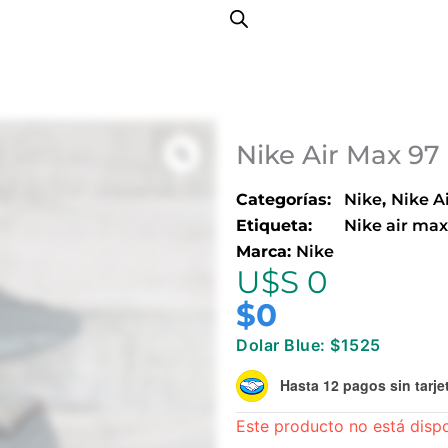
Nike Air Max 97
Categorías:
Nike
,
Nike A
Etiqueta:
Nike air max
Marca:
Nike
U$S 0
$
0
Dolar Blue: $1525
Hasta 12 pagos sin tarje
Este producto no está disp