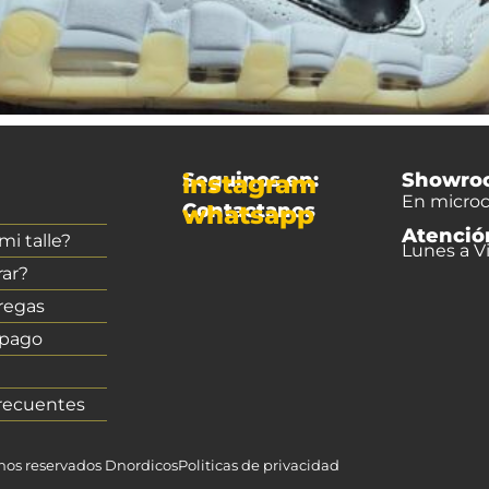
Seguinos en:
Showro
instagram
En microc
Contactanos
whatsapp
Atenció
i talle?
Lunes a Vi
ar?
regas
 pago
recuentes
chos reservados Dnordicos
Politicas de privacidad